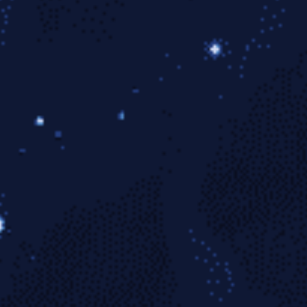
内容专区
，提供高帧率直播与赛事专题
除赛事直播外，还提供赛后
式体育服务平台。
常见问题解答
华体会体育官网 平台过程中最关心的问题，我们整理了详细说明
台功能、安全保障与使用体验等方面，帮助您全面了解服务内容
 平台是否合法？
华体会体育官网 拥有合规的运营资质，严格遵守数据保护法规与行