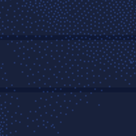
01. 初创定位
服务平台，
同步到高清直
华体会体育官网起源于对体育
建智能化、
播服务，并率先实现多赛程同
用户体验的专
02. 服务升级
随着华体会体育-华体会体育·
分析、比分预测等功能，同时