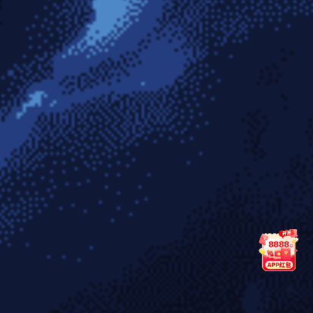
）即可完成注册。建议您开启双重验证功能，以提升
App。无论使用何种设备，均可享受高清赛事直播与实时数
息在传输与存储过程中的安全。华体会体育-华体会体育