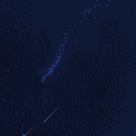
体育赛事
集成全球赛事如英超、NBA、网球大满贯等内
容，支持实时直播与赛前资讯推送，适配所有主
流设备。