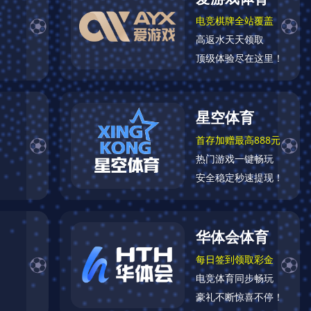
精神与数字技术的热爱，早期平台聚焦于赛事数据与直
步与智能提醒功能，赢得众多球迷的信任。
(中国)官方网站需求增长，平台陆续上线直播回放、数据
支持APP与网页双端操作，带来更快更稳的观赛体验。