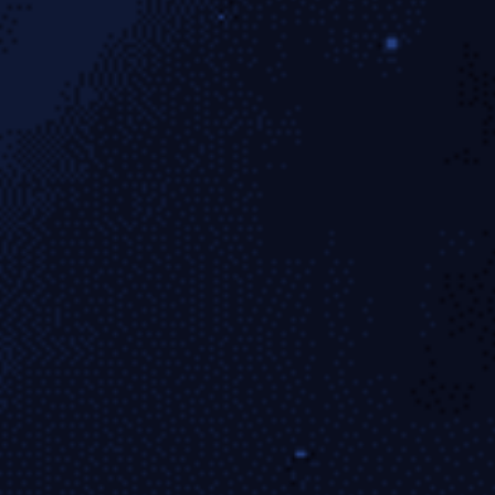
4.9 / 5.0
已突破
2,000,000+
下载量
育-华体会体育·(中国)官方
作流畅，体验全面。
夜模式、语言自定义、赛事收藏
读性与观赛效率。